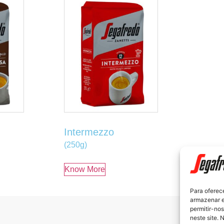
Intermezzo
(250g)
Know More
Para oferec
armazenar e
permitir-no
neste site. 