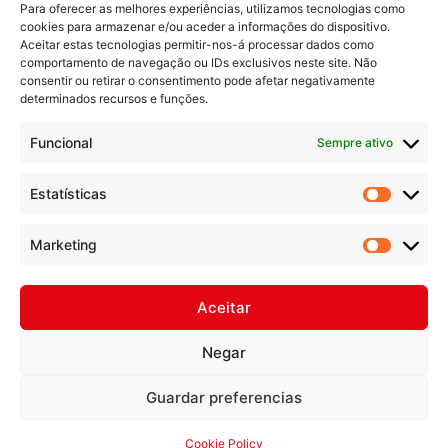
Para oferecer as melhores experiências, utilizamos tecnologias como
SEGAFREDO
cookies para armazenar e/ou aceder a informações do dispositivo.
Aceitar estas tecnologias permitir-nos-á processar dados como
Home
comportamento de navegação ou IDs exclusivos neste site. Não
Café em Casa
consentir ou retirar o consentimento pode afetar negativamente
determinados recursos e funções.
Café Profissional
Sobre Nós
Funcional
Sempre ativo
Contactos
Estatísticas
INFORMAÇÕES
Marketing
Política de Privacidade
Política de Cookies
Aceitar
®
Desenvolvido por
Horizonte
Digital
Negar
Guardar preferencias
Cookie Policy