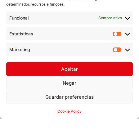
determinados recursos e funções.
Funcional
Sempre ativo
Estatísticas
CONTACTOS
Rua das Fontaínhas, 74 – Venda Nova,
Marketing
2700-391 Amadora
(+351) 214 968 500 (*)
Aceitar
geral@mzbi.pt
Negar
(*) chamada para a rede fixa nacional
Guardar preferencias
SEGAFREDO
Cookie Policy
Home
Café em Casa
Café Profissional