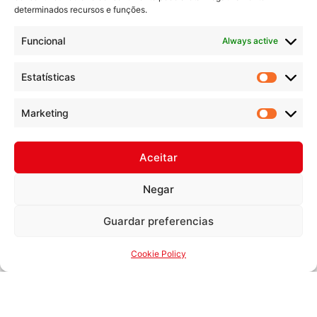
determinados recursos e funções.
Funcional
Always active
Estatísticas
Contacts
Rua das Fontaínhas, 74 – Venda Nova,
Marketing
2700-391 Amadora
(+351) 214 968 500 (*)
Aceitar
geral@mzbi.pt
Negar
(*) call to national landline network
Guardar preferencias
SEGAFREDO
Cookie Policy
Home
Coffee at Home
Professional Coffee